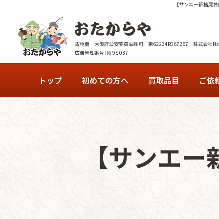
【サンエー新檜尾台
古物商 大阪府公安委員会許可 第62234R067267 株式会社Nst
広告管理番号 R6-9S 037
トップ
初めての方へ
買取品目
ご依
【サンエー