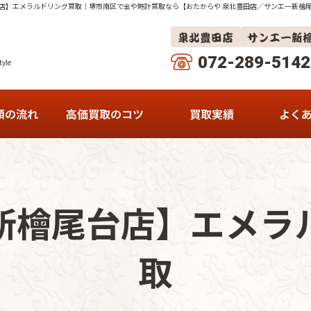
店】エメラルドリング買取
｜堺市南区で金や時計買取なら【おたからや 泉北豊田店／サンエー新檜
072-289-5142
yle
頼の流れ
高価買取のコツ
買取実績
よく
泉北豊田店
サンエー新檜尾台店
新檜尾台店】エメラ
くみの木店
取