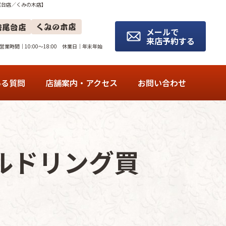
尾台店／くみの木店】
メールで
来店予約する
営業時間｜10:00～18:00 休業日｜年末年始
ある質問
店舗案内・アクセス
お問い合わせ
泉北豊田店
サンエー新檜尾台店
ルドリング買
くみの木店