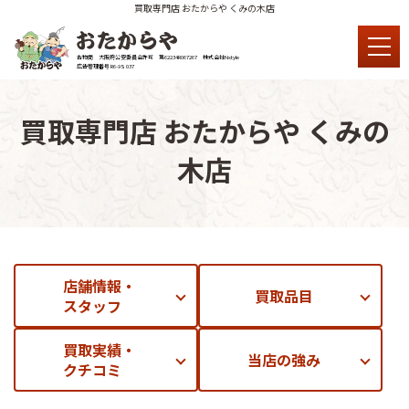
買取専門店 おたからや くみの木店
古物商 大阪府公安委員会許可 第62234R067267 株式会社Nstyle
広告管理番号 R6-9S 037
買取専門店 おたからや くみの
木店
店舗情報・
買取品目
スタッフ
買取実績・
当店の強み
クチコミ