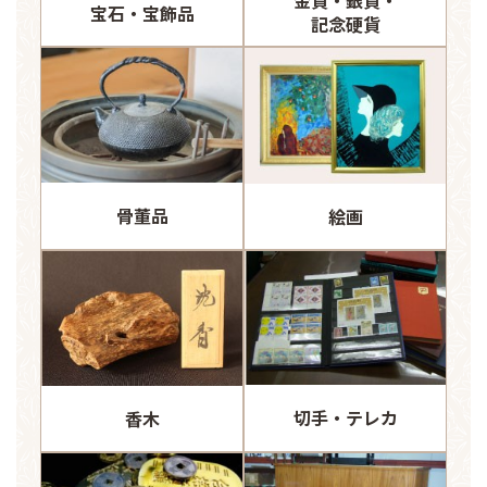
金貨・銀貨・
宝石・宝飾品
記念硬貨
骨董品
絵画
切手・テレカ
香木