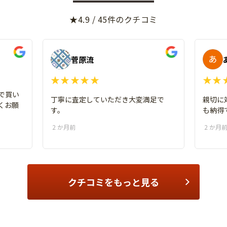
★4.9 / 45件のクチコミ
菅原流
★★★★★
★★
で買い
丁寧に査定していただき大変満足で
親切に
くお願
す。
も納得
2 か月前
2 か月
クチコミをもっと見る