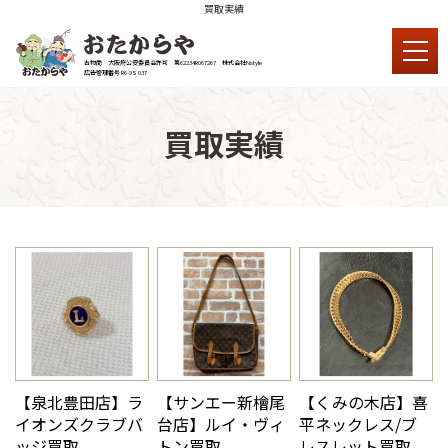
買取実績
古物商 大阪府公安委員会許可 第62234R067267 株式会社Nstyle
広告管理番号 R6-9S 037
買取実績
【泉北豊田店】ラ
【サンエー新檜尾
【くみの木店】喜
イオンズクラブバ
台店】ルイ・ヴィ
平ネックレス/ブ
ッジ買取
トン買取
レスレット買取