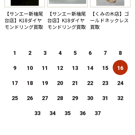
【サンエー新檜尾
【サンエー新檜尾
【くみの木店】ゴ
台店】K18ダイヤ
台店】K18ダイヤ
ールドネックレス
モンドリング買取
モンドリング買取
買取
1
2
3
4
5
6
7
8
9
10
11
12
13
14
15
16
17
18
19
20
21
22
23
24
25
26
27
28
29
30
31
32
33
34
35
36
37