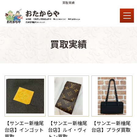
買取実績
古物商 大阪府公安委員会許可 第62234R067267 株式会社Nstyle
広告管理番号 R6-9S 037
買取実績
【サンエー新檜尾
【サンエー新檜尾
【サンエー新檜尾
台店】インゴット
台店】ルイ・ヴィ
台店】プラダ買取
買取
トン買取