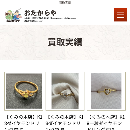
買取実績
古物商 大阪府公安委員会許可 第62234R067267 株式会社Nstyle
広告管理番号 R6-9S 037
買取実績
【くみの木店】K1
【くみの木店】K1
【くみの木店】K1
8ダイヤモンドリ
8ダイヤモンドリ
8一粒ダイヤモン
ング買取
ング買取
ドリング買取